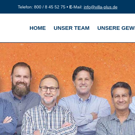
Telefon: 800 / 8 45 52 75
• E
-Mail:
info@villa-plus.de
HOME
UNSER TEAM
UNSERE GEW